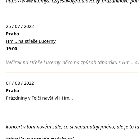
https://www.litomysl.cz/festivaly/toulovcovy_prazdninove_pat
25 / 07 / 2022
Praha
Hm... na střeše Lucerny
19:00
Večírek na střeše Lucerny, něco na způsob táboráku s Hm..
01 / 08 / 2022
Praha
Prázdniny v Telči navštíví i Hm...
koncert v tom novém sále, co si nepamatuji jméno, ale je to 
https://www.prazdninyvtelci.cz/