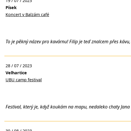
19 / 07 / 2023
Písek
Koncert v Balzám café
To je pěkný název pro kavárnu! Filip je teď znalcem přes kávu
28 / 07 / 2023
Velhartice
UBU camp festival
Festival, který je, když koukám na mapu, nedaleko chaty Jana 
30 / 08 / 2023