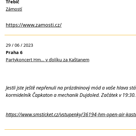
Třebíč
Zámostí
https://www.zamosti.cz/
29 / 06 / 2023
Praha 6
Partykoncert Hm... v ďolíku za Kaštanem
Jestli jste ještě nepřenuli na prázdninový mód a vaše hlava 
kormidelník Čapkaton a mechanik Dujdoled. Začátek v 19:30. 
https://www.smsticket.cz/vstupenky/36194-hm-open-air