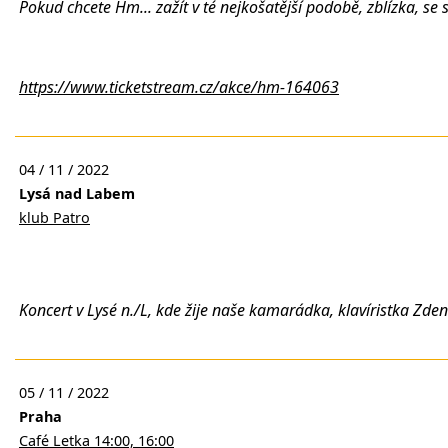
Pokud chcete Hm... zažít v té nejkošatější podobě, zblízka, 
https://www.ticketstream.cz/akce/hm-164063
04 / 11 / 2022
Lysá nad Labem
klub Patro
Koncert v Lysé n./L, kde žije naše kamarádka, klavíristka Zden
05 / 11 / 2022
Praha
Café Letka 14:00, 16:00