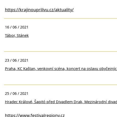
https://krajinouprilivu.cz/aktuality/
16 / 06 / 2021
Tábor, Stánek
23 / 06 / 2021
Praha, KC Kaštan, venkovní scéna, koncert na oslavu obyčejn
25 / 06 / 2021
Hradec Králové, Šapitó před Divadlem Drak, Mezinárodní divadel
https://www.festivalregiony.cz