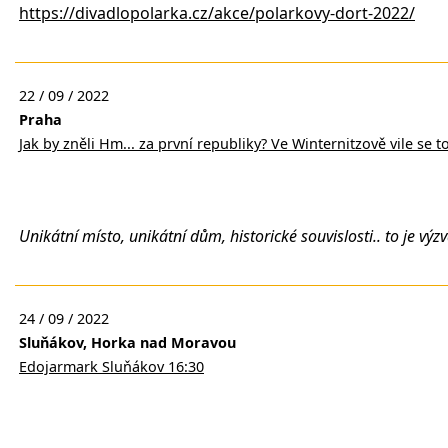
https://divadlopolarka.cz/akce/polarkovy-dort-2022/
22 / 09 / 2022
Praha
Jak by zněli Hm... za první republiky? Ve Winternitzově vile se 
Unikátní místo, unikátní dům, historické souvislosti.. to je vý
24 / 09 / 2022
Sluňákov, Horka nad Moravou
Edojarmark Sluňákov 16:30