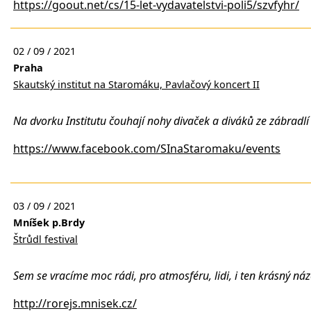
https://goout.net/cs/15-let-vydavatelstvi-poli5/szvfyhr/
02 / 09 / 2021
Praha
Skautský institut na Staromáku, Pavlačový koncert II
Na dvorku Institutu čouhají nohy divaček a diváků ze zábradlí 
https://www.facebook.com/SInaStaromaku/events
03 / 09 / 2021
Mníšek p.Brdy
Štrůdl festival
Sem se vracíme moc rádi, pro atmosféru, lidi, i ten krásný náze
http://rorejs.mnisek.cz/