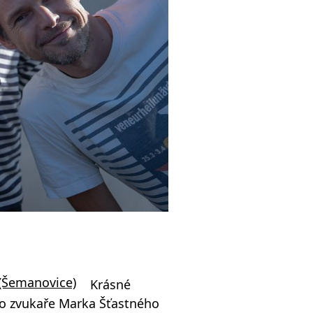
 (Šemanovice)
Krásné
ho zvukaře Marka Šťastného