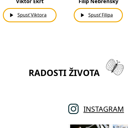
Viktor Ekrt
Filip Nebřenský
Spusť
Viktora
Spusť
Filipa
RADOSTI ŽIVOTA
INSTAGRAM