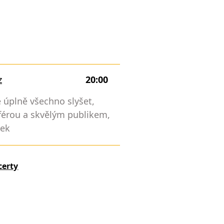
z
20:00
e úplně všechno slyšet,
férou a skvělým publikem,
tek
certy