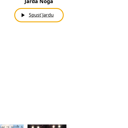
Jarda Noga
Spusť
Jardu