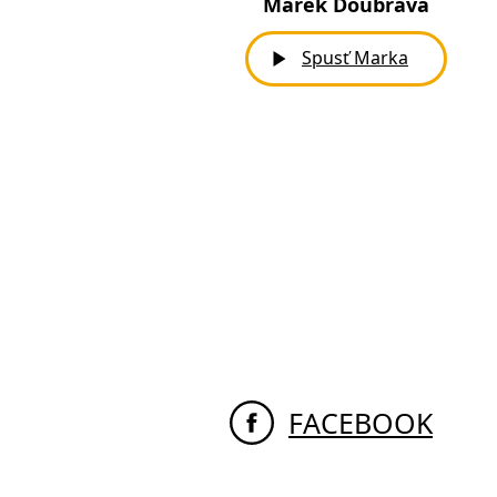
Marek Doubrava
Spusť
Marka
FACEBOOK